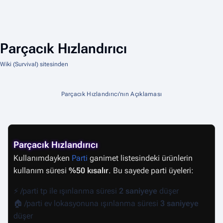
Parçacık Hızlandırıcı
Wiki (Survival) sitesinden
Parçacık Hızlandırıcı'nın Açıklaması
Parçacık Hızlandırıcı
Kullanımdayken
Parti
ganimet listesindeki ürünlerin
kullanım süresi
%50 kısalır
. Bu sayede parti üyeleri:
⚡ /parti tp ile ışınlanma süresi
2 saniyeye
düşer
🏠 /parti ev lokasyonuna ışınlanma süresi
3 saniyeye
düşer