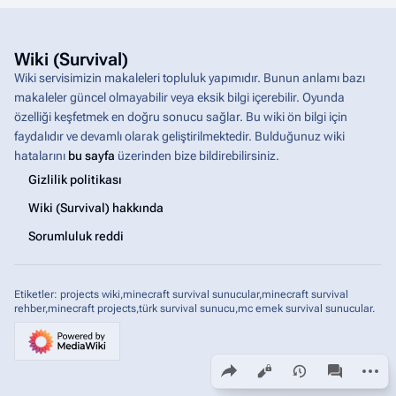
Wiki (Survival)
Wiki servisimizin makaleleri topluluk yapımıdır. Bunun anlamı bazı
makaleler güncel olmayabilir veya eksik bilgi içerebilir. Oyunda
özelliği keşfetmek en doğru sonucu sağlar. Bu wiki ön bilgi için
faydalıdır ve devamlı olarak geliştirilmektedir. Bulduğunuz wiki
hatalarını
bu sayfa
üzerinden bize bildirebilirsiniz.
Gizlilik politikası
Wiki (Survival) hakkında
Sorumluluk reddi
Etiketler: projects wiki,minecraft survival sunucular,minecraft survival
rehber,minecraft projects,türk survival sunucu,mc emek survival sunucular.
Share this page
More a
Görüntülenme
associated