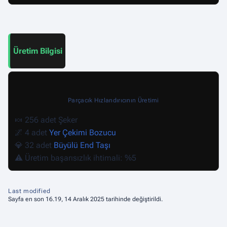
Üretim Bilgisi
Parçacık Hızlandırıcının Üretimi
🍬 256 adet Şeker
🌌 4 adet
Yer Çekimi Bozucu
💎 32 adet
Büyülü End Taşı
⚠️ Üretim başarısızlık ihtimali: %5
Last modified
Sayfa en son 16.19, 14 Aralık 2025 tarihinde değiştirildi.